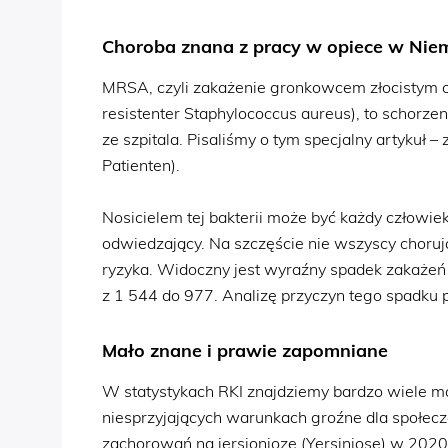
Choroba znana z pracy w opiece w Nie
MRSA, czyli zakażenie gronkowcem złocistym od
resistenter Staphylococcus aureus), to schorze
ze szpitala. Pisaliśmy o tym specjalny artykuł
Patienten).
Nosicielem tej bakterii może być każdy człowiek,
odwiedzający. Na szczęście nie wszyscy choruj
ryzyka. Widoczny jest wyraźny spadek zakaże
z 1 544 do 977. Analizę przyczyn tego spadku 
Mało znane i prawie zapomniane
W statystykach RKI znajdziemy bardzo wiele ma
niesprzyjających warunkach groźne dla społec
zachorowań na jersioniozę (Yersiniose) w 2020