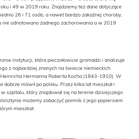
roku i 49 w 2019 roku. Znajdziemy też dane dotyczące
ednio 26 i 71 osób, a nawet bardzo zakaźnej choroby,
roku nie odnotowano żadnego zachorowania a w 2019
onie instytucji, która pieczołowicie gromadzi i analizuje
nego z najbardziej znanych na świecie niemieckich
 – Heinricha Hermanna Roberta Kocha (1843-1910). W
 dobrze mówił po polsku. Przez kilka lat mieszkał i
 szpitalu, który znajdował się na terenie dzisiejszego
Wolsztynie możemy zobaczyć pomnik z jego popiersiem
órym mieszkał.