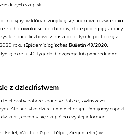
kać dużych skupisk.
informacyjny, w którym znajdują się naukowe rozważania
ce zachorowalności na choroby, które podlegają z mocy
zystkie dane liczbowe z naszego artykułu pochodzą z
Epidemiologisches Bulletin 43/2020,
2020 roku (
otyczą okresu 42 tygodni bieżącego lub poprzedniego
się z dzieciństwem
na to choroby dobrze znane w Polsce, zwłaszcza
ym. Ale nie tylko dzieci na nie chorują. Pomijamy aspekt
skusji, chcemy się skupić na czystej informacji.
 Feifel, Wochentölpel, Tölpel, Ziegenpeter) w