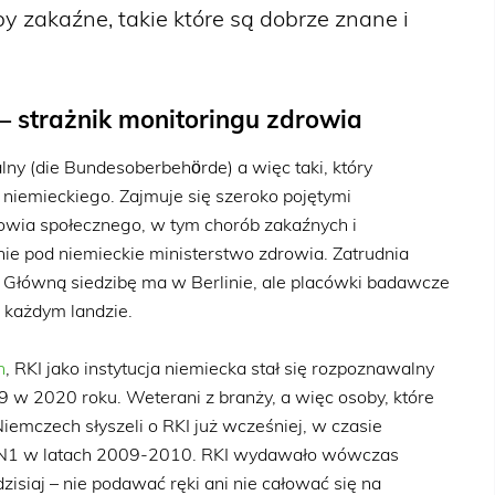
by zakaźne, takie które są dobrze znane i
 – strażnik monitoringu zdrowia
lny (die Bundesoberbehörde) a więc taki, który
niemieckiego. Zajmuje się szeroko pojętymi
owia społecznego, w tym chorób zakaźnych i
ie pod niemieckie ministerstwo zdrowia. Zatrudnia
 Główną siedzibę ma w Berlinie, ale placówki badawcze
w każdym landzie.
h
, RKI jako instytucja niemiecka stał się rozpoznawalny
 w 2020 roku. Weterani z branży, a więc osoby, które
emczech słyszeli o RKI już wcześniej, w czasie
/H1N1 w latach 2009-2010. RKI wydawało wówczas
zisiaj – nie podawać ręki ani nie całować się na