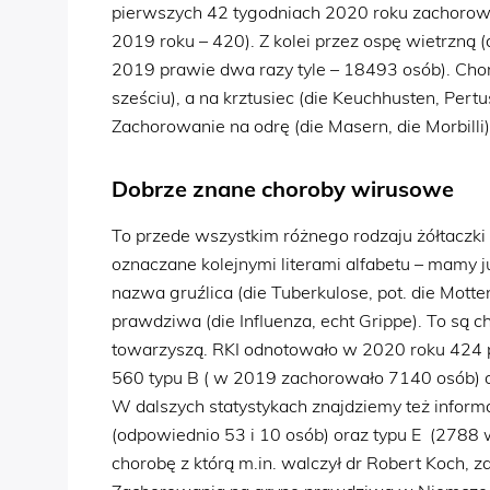
pierwszych 42 tygodniach 2020 roku zachoro
2019 roku – 420). Z kolei przez ospę wietrzną 
2019 prawie dwa razy tyle – 18493 osób). Cho
sześciu), a na krztusiec (die Keuchhusten, Pert
Zachorowanie na odrę (die Masern, die Morbilli
Dobrze znane choroby wirusowe
To przede wszystkim różnego rodzaju żółtaczki 
oznaczane kolejnymi literami alfabetu – mamy już
nazwa gruźlica (die Tuberkulose, pot. die Mott
prawdziwa (die Influenza, echt Grippe). To są c
towarzyszą. RKI odnotowało w 2020 roku 424 pr
560 typu B ( w 2019 zachorowało 7140 osób) o
W dalszych statystykach znajdziemy też inform
(odpowiednio 53 i 10 osób) oraz typu E (2788 
chorobę z którą m.in. walczył dr Robert Koch, 