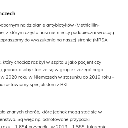
mczech
pornym na działanie antybiotyków (Methicillin-
nie, z którym często nasi niemieccy podopieczni wracają
 – zapraszamy do wyszukania na naszej stronie (MRSA
 który chociaż raz był w szpitalu jako pacjent czy
ą, jednak osoby starsze są w grupie szczególnego
ń w 2020 roku w Niemczech w stosunku do 2019 roku –
pozostawiamy specjalistom z RKI.
ło znanych chorób, które jednak mogą stać się w
zeństwa. Są więc np. odnotowane przypadki
 roku – 1 684 przypadki, w 2019 – 1 588, tularemię