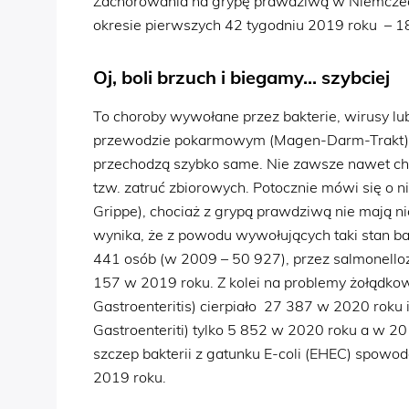
Zachorowania na grypę prawdziwą w Niemcze
okresie pierwszych 42 tygodniu 2019 roku – 1
Oj, boli brzuch i biegamy… szybciej
To choroby wywołane przez bakterie, wirusy lu
przewodzie pokarmowym (Magen-Darm-Trakt). B
przechodzą szybko same. Nie zawsze nawet chor
tzw. zatruć zbiorowych. Potocznie mówi się o ni
Grippe), chociaż z grypą prawdziwą nie mają n
wynika, że z powodu wywołujących taki stan b
441 osób (w 2009 – 50 927), przez salmonello
157 w 2019 roku. Z kolei na problemy żołądko
Gastroenteritis) cierpiało 27 387 w 2020 roku 
Gastroenteriti) tylko 5 852 w 2020 roku a w 20
szczep bakterii z gatunku E-coli (EHEC) spow
2019 roku.