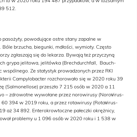
ch to w 2020 roku 194 487 przypadków, a w tożsamym
89 512.
b pasożyty, powodujące ostre stany zapalne w
óle brzucha, biegunki, mdłości, wymioty. Często
zy zgłaszają się do lekarza. Bywają też przyczyną
ch grypa jelitowa, jelitówka (Brechdurchfall, Bauch-
ic wspólnego. Ze statystyk prowadzonych przez RKI
akterii Campylobacter rozchorowało się w 2020 roku 39
zę (Salmonellose) przeszło 7 215 osób w 2020 a 11
wo – zdrowotne wywołane przez norowirusy (Norovirus-
i 60 394 w 2019 roku, a przez rotawirusy (Rotavirus-
19 aż 34 892. Enterokrowtoczne pałeczki okrężnicy,
odował problemy u 1 096 osób w 2020 roku i 1 538 w