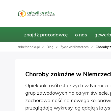
znajdź pracodawcę
o nas
gewerb
arbeitlandia.pl
Blog
Życie w Niemczech
Choroby z
Choroby zakaźne w Niemczech
Opiekunki osób starszych w Niemczech
grup zawodowych na całym świecie, pi
zachorowalność na nowego koronawir
przeglądają wykresy, oglądają statyst