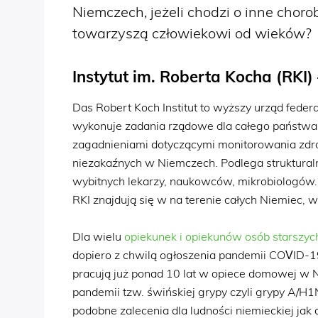
Niemczech, jeżeli chodzi o inne choro
towarzyszą człowiekowi od wieków?
Instytut im. Roberta Kocha (RKI)
Das Robert Koch Institut to wyższy urząd federa
wykonuje zadania rządowe dla całego państwa 
zagadnieniami dotyczącymi monitorowania zdr
niezakaźnych w Niemczech. Podlega strukturaln
wybitnych lekarzy, naukowców, mikrobiologów.
RKI znajdują się w na terenie całych Niemiec, 
Dla wielu
opiekunek i opiekunów osób starszyc
dopiero z chwilą ogłoszenia pandemii COVID-19
pracują już ponad 10 lat w opiece domowej w Ni
pandemii tzw. świńskiej grypy czyli grypy A
podobne zalecenia dla ludności niemieckiej jak d