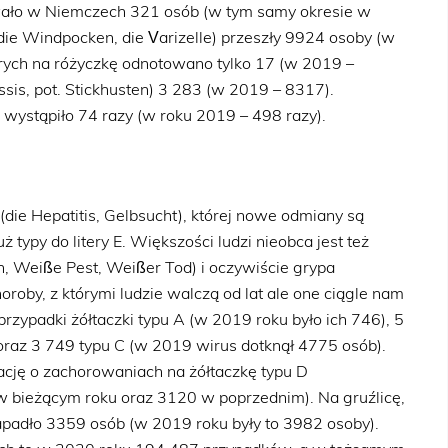
wało w Niemczech 321 osób (w tym samy okresie w
(die Windpocken, die Varizelle) przeszły 9924 osoby (w
rych na różyczkę odnotowano tylko 17 (w 2019 –
ussis, pot. Stickhusten) 3 283 (w 2019 – 8317).
) wystąpiło 74 razy (w roku 2019 – 498 razy).
(die Hepatitis, Gelbsucht), której nowe odmiany są
 typy do litery E. Większości ludzi nieobca jest też
en, Weiße Pest, Weißer Tod) i oczywiście grypa
horoby, z którymi ludzie walczą od lat ale one ciągle nam
zypadki żółtaczki typu A (w 2019 roku było ich 746), 5
raz 3 749 typu C (w 2019 wirus dotknął 4775 osób).
ację o zachorowaniach na żółtaczkę typu D
w bieżącym roku oraz 3120 w poprzednim). Na gruźlicę,
zapadło 3359 osób (w 2019 roku były to 3982 osoby).