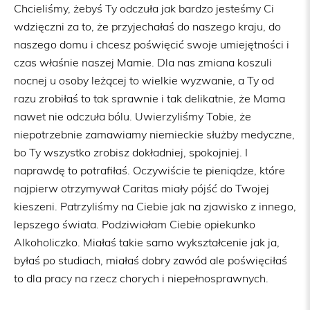
Chcieliśmy, żebyś Ty odczuła jak bardzo jesteśmy Ci
wdzięczni za to, że przyjechałaś do naszego kraju, do
naszego domu i chcesz poświęcić swoje umiejętności i
czas właśnie naszej Mamie. Dla nas zmiana koszuli
nocnej u osoby leżącej to wielkie wyzwanie, a Ty od
razu zrobiłaś to tak sprawnie i tak delikatnie, że Mama
nawet nie odczuła bólu. Uwierzyliśmy Tobie, że
niepotrzebnie zamawiamy niemieckie służby medyczne,
bo Ty wszystko zrobisz dokładniej, spokojniej. I
naprawdę to potrafiłaś. Oczywiście te pieniądze, które
najpierw otrzymywał Caritas miały pójść do Twojej
kieszeni. Patrzyliśmy na Ciebie jak na zjawisko z innego,
lepszego świata. Podziwiałam Ciebie opiekunko
Alkoholiczko. Miałaś takie samo wykształcenie jak ja,
byłaś po studiach, miałaś dobry zawód ale poświęciłaś
to dla pracy na rzecz chorych i niepełnosprawnych.