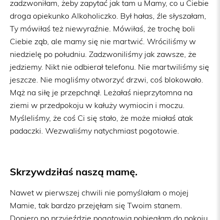
zadzwoniłam, żeby zapytać jak tam u Mamy, co u Ciebie
droga opiekunko Alkoholiczko. Był hałas, źle słyszałam,
Ty mówiłaś też niewyraźnie. Mówiłaś, że trochę boli
Ciebie ząb, ale mamy się nie martwić. Wróciliśmy w
niedzielę po południu. Zadzwoniliśmy jak zawsze, że
jedziemy. Nikt nie odbierał telefonu. Nie martwiliśmy się
jeszcze. Nie mogliśmy otworzyć drzwi, coś blokowało.
Mąż na siłę je przepchnął. Leżałaś nieprzytomna na
ziemi w przedpokoju w kałuży wymiocin i moczu.
Myśleliśmy, że coś Ci się stało, że może miałaś atak
padaczki. Wezwaliśmy natychmiast pogotowie.
Skrzywdziłaś naszą mamę.
Nawet w pierwszej chwili nie pomyślałam o mojej
Mamie, tak bardzo przejęłam się Twoim stanem.
Dopiero po przyjeździe pogotowia pobiegłam do pokoju