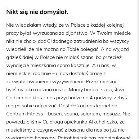
Nikt się nie domyślał.
Nie wiedziałam wtedy, że w Polsce z każdej kolejnej
pracy byłaś wyrzucana za pijaństwo. W Twoim mieście
nikt nie chciał dać Ci żadnego zatrudnienia bo wszyscy
wiedzieli, że nie można na Tobie polegać. A na wyjazd
gdzieś dalej w Polsce nie miałaś szans, bo przecież
wynajęcie mieszkania sporo kosztuje. A u nas, w
niemieckiej rodzinie – u nas dostałaś pracę z
zakwaterowaniem i wyżywieniem. Przez miesiąc
byliśmy jako rodzina naszej Mamy bardzo szczęśliwi.
Codziennie ktoś z nas przychodził na 4 godziny, żebyś
mogła sobie odpocząć. Dostałaś od nas karnet do
Centrum Fitness – basen, sauna, solarium, masaże. Nie
powiedzieliśmy Ci, droga opiekunko Alkoholiczko, że
musieliśmy zrezygnować z basenu dla nas bo już nie
wystarczało finansów. Potrafiłaś tak nas zmanipulować,