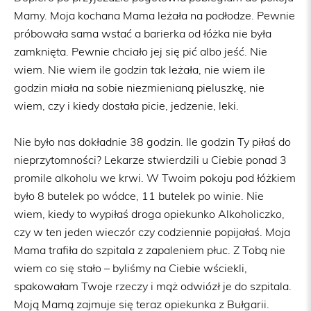
Mamy. Moja kochana Mama leżała na podłodze. Pewnie
próbowała sama wstać a barierka od łóżka nie była
zamknięta. Pewnie chciało jej się pić albo jeść. Nie
wiem. Nie wiem ile godzin tak leżała, nie wiem ile
godzin miała na sobie niezmienianą pieluszkę, nie
wiem, czy i kiedy dostała picie, jedzenie, leki.
Nie było nas dokładnie 38 godzin. Ile godzin Ty piłaś do
nieprzytomności? Lekarze stwierdzili u Ciebie ponad 3
promile alkoholu we krwi. W Twoim pokoju pod łóżkiem
było 8 butelek po wódce, 11 butelek po winie. Nie
wiem, kiedy to wypiłaś droga opiekunko Alkoholiczko,
czy w ten jeden wieczór czy codziennie popijałaś. Moja
Mama trafiła do szpitala z zapaleniem płuc. Z Tobą nie
wiem co się stało – byliśmy na Ciebie wściekli,
spakowałam Twoje rzeczy i mąż odwiózł je do szpitala.
Moją Mamą zajmuje się teraz opiekunka z Bułgarii.