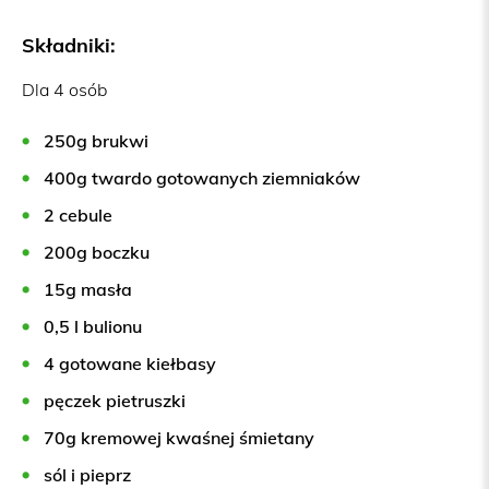
Składniki:
Dla 4 osób
250g brukwi
400g twardo gotowanych ziemniaków
2 cebule
200g boczku
15g masła
0,5 l bulionu
4 gotowane kiełbasy
pęczek pietruszki
70g kremowej kwaśnej śmietany
sól i pieprz