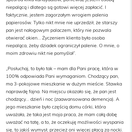
spośród kilku kandydatów, ponieważ jestem osobą
niepalącą i dlatego są gotowi więcej zapłacić. I
faktycznie, jestem zagorzałym wrogiem palenia
papierosów. Tylko nikt mnie nie uprzedził, że starszy
pan jest nałogowym palaczem, który nie pozwala
otwierać okien... Życzeniem klienta była osoba
niepaląca, żeby dziadek ograniczył palenie. O mnie, o
moim zdrowiu nikt nie pomyślał”.
„Posłuchaj, to było tak – mam dla Pani pracę, która w
100% odpowiada Pani wymaganiom. Chodzący pan,
ma 3-pokojowe mieszkanie w dużym mieście. Stawka
naprawdę fajna. Na miejscu okazało się, że pan jest
chodzący... dzień i noc (zaawansowana demencja). A
jego mieszkanie było częścią domu córki, która
uważała, że taka jest moja praca, że mam całą dobę
uważać na tatę, a to, że oczekuję możliwości wyspania
się, to jakiś wymysł, przecież oni więcej płacą za nocki.