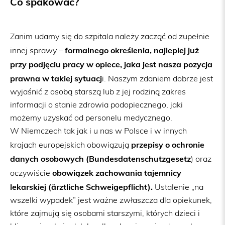
Co spakować?
Zanim udamy się do szpitala należy zacząć od zupełnie
formalnego określenia, najlepiej już
innej sprawy –
przy podjęciu pracy w opiece, jaka jest nasza pozycja
prawna w takiej sytuacj
i. Naszym zdaniem dobrze jest
wyjaśnić z osobą starszą lub z jej rodziną zakres
informacji o stanie zdrowia podopiecznego, jaki
możemy uzyskać od personelu medycznego.
W Niemczech tak jak i u nas w Polsce i w innych
przepisy o ochronie
krajach europejskich obowiązują
danych osobowych (Bundesdatenschutzgesetz
) oraz
obowiązek zachowania tajemnicy
oczywiście
lekarskiej (ärztliche Schweigepflicht).
Ustalenie „na
wszelki wypadek” jest ważne zwłaszcza dla opiekunek,
które zajmują się osobami starszymi, których dzieci i