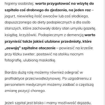
warto przygotować na wizytę do
higieny osobistej,
szpitala coś drobnego do zjedzenia, na jeden raz
–
jogurt, niewielką ilość owoców lub coś słodkiego,
dopuszczonego do diety podopiecznych a dla osób
starszych, które zachowały dobry stan umysłu gazetę,
warto
książkę, krzyżówki. Podopiecznym z demencją
przynieść także jakieś ulubione przedmioty, które
„oswoją” szpitalne otoczenie
– powiesić na krześle
przy łóżku sweter, postawić na stoliku nocnym
fotografię, ulubioną maskotkę.
Bardzo dużą rolę możemy również odegrać w
profilaktyce przeciwodleżynowej. Po uzgodnieniu z
personelem medycznym możemy zadbać o częstszą
zmianę pozycji chorego.
Jeżeli szpital jest blisko i mamy możliwość dojazdu,