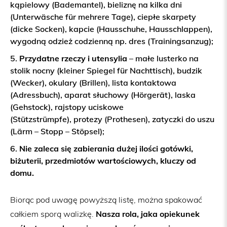
kąpielowy (Bademantel), bieliznę na kilka dni
(Unterwäsche für mehrere Tage), ciepłe skarpety
(dicke Socken), kapcie (Hausschuhe, Hausschlappen),
wygodną odzież codzienną np. dres (Trainingsanzug);
Przydatne rzeczy
i utensylia
– małe lusterko na
stolik nocny (kleiner Spiegel für Nachttisch), budzik
(Wecker), okulary (Brillen), lista kontaktowa
(Adressbuch), aparat słuchowy (Hörgerät), laska
(Gehstock), rajstopy uciskowe
(Stützstrümpfe), protezy (Prothesen), zatyczki do uszu
(Lärm – Stopp – Stöpsel);
Nie zaleca się zabierania dużej ilości gotówki,
biżuterii, przedmiotów wartościowych, kluczy od
domu.
Biorąc pod uwagę powyższą listę, można spakować
Nasza rola, jaka opiekunek
całkiem sporą walizkę.