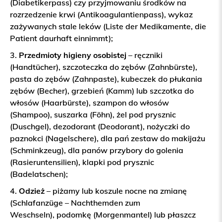
(Diabetikerpass) czy przyjmowaniu środków na
rozrzedzenie krwi (Antikoagulantienpass), wykaz
zażywanych stale leków (Liste der Medikamente, die
Patient daurhaft einnimmt);
Przedmioty higieny osobistej
– ręczniki
(Handtücher), szczoteczka do zębów (Zahnbürste),
pasta do zębów (Zahnpaste), kubeczek do płukania
zębów (Becher), grzebień (Kamm) lub szczotka do
włosów (Haarbürste), szampon do włosów
(Shampoo), suszarka (Föhn), żel pod prysznic
(Duschgel), dezodorant (Deodorant), nożyczki do
paznokci (Nagelschere), dla pań zestaw do makijażu
(Schminkzeug), dla panów przybory do golenia
(Rasieruntensilien), klapki pod prysznic
(Badelatschen);
Odzież
– piżamy lub koszule nocne na zmianę
(Schlafanzüge – Nachthemden zum
Weschseln), podomkę (Morgenmantel) lub płaszcz