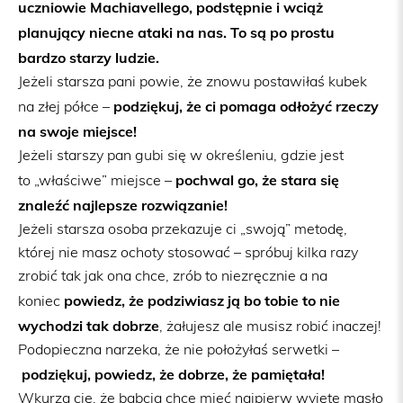
uczniowie Machiavellego, podstępnie i wciąż
planujący niecne ataki na nas. To są po prostu
bardzo starzy ludzie.
Jeżeli starsza pani powie, że znowu postawiłaś kubek
podziękuj, że ci pomaga odłożyć rzeczy
na złej półce –
na swoje miejsce!
Jeżeli starszy pan gubi się w określeniu, gdzie jest
pochwal go, że stara się
to „właściwe” miejsce –
znaleźć najlepsze rozwiązanie!
Jeżeli starsza osoba przekazuje ci „swoją” metodę,
której nie masz ochoty stosować – spróbuj kilka razy
zrobić tak jak ona chce, zrób to niezręcznie a na
powiedz, że podziwiasz ją bo tobie to nie
koniec
wychodzi tak dobrze
, żałujesz ale musisz robić inaczej!
Podopieczna narzeka, że nie położyłaś serwetki –
podziękuj, powiedz, że dobrze, że pamiętała!
Wkurza cię, że babcia chce mieć najpierw wyjęte masło