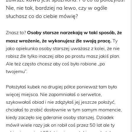
zawsze kawa jest spóźniona. Po co tu położyłaś?
Nie, nie tak, bardziej na lewo, czy w ogóle
słuchasz co do ciebie mówię?
Osoby starsze narzekają w taki sposób, że
Znasz to?
masz wrażenie, że wykonujesz źle swoją pracę.
Ty
jako opiekunka osoby starszej uważasz z kolei, że nie
robisz źle tylko inaczej albo po prostu masz jakiś plan.
Ale też często chcesz aby coś było robione „po
twojemu”.
Położyłaś kubek na drugiej półce ponieważ tam było
więcej miejsca. Nie zapomniałaś o serwetce,
szykowałaś obiad i nie zdążyłaś jej jeszcze położyć,
chciałaś to zrobić dosłownie w tym samym momencie,
kiedy zaczęło się gderanie osoby starszej. Dziadek
mówił wiele razy jak on robił coś przez 50 lat ale ty