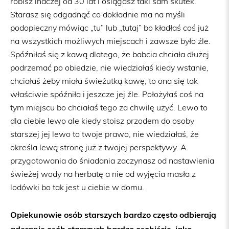
robisz inaczej od 30 lat i osiągasz taki sam skutek.
Starasz się odgadnąć co dokładnie ma na myśli
podopieczny mówiąc „tu” lub „tutaj” bo kładłaś coś już
na wszystkich możliwych miejscach i zawsze było źle.
Spóźniłaś się z kawą dlatego, że babcia chciała dłużej
podrzemać po obiedzie, nie wiedziałaś kiedy wstanie,
chciałaś żeby miała świeżutką kawę, to ona się tak
właściwie spóźniła i jeszcze jej źle. Położyłaś coś na
tym miejscu bo chciałaś tego za chwilę użyć. Lewo to
dla ciebie lewo ale kiedy stoisz przodem do osoby
starszej jej lewo to twoje prawo, nie wiedziałaś, że
określa lewą stronę już z twojej perspektywy. A
przygotowania do śniadania zaczynasz od nastawienia
świeżej wody na herbatę a nie od wyjęcia masła z
lodówki bo tak jest u ciebie w domu.
Opiekunowie osób starszych bardzo często odbierają