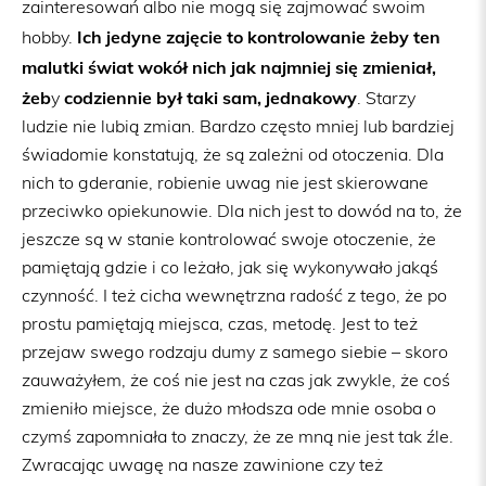
zainteresowań albo nie mogą się zajmować swoim
Ich jedyne zajęcie to kontrolowanie żeby ten
hobby.
malutki świat wokół nich jak najmniej się zmieniał,
żeb
codziennie był taki sam,
jednakowy
y
. Starzy
ludzie nie lubią zmian. Bardzo często mniej lub bardziej
świadomie konstatują, że są zależni od otoczenia. Dla
nich to gderanie, robienie uwag nie jest skierowane
przeciwko opiekunowie. Dla nich jest to dowód na to, że
jeszcze są w stanie kontrolować swoje otoczenie, że
pamiętają gdzie i co leżało, jak się wykonywało jakąś
czynność. I też cicha wewnętrzna radość z tego, że po
prostu pamiętają miejsca, czas, metodę. Jest to też
przejaw swego rodzaju dumy z samego siebie – skoro
zauważyłem, że coś nie jest na czas jak zwykle, że coś
zmieniło miejsce, że dużo młodsza ode mnie osoba o
czymś zapomniała to znaczy, że ze mną nie jest tak źle.
Zwracając uwagę na nasze zawinione czy też