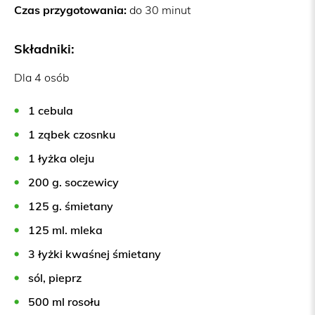
Czas przygotowania:
do 30 minut
Składniki:
Dla 4 osób
1 cebula
1 ząbek czosnku
1 łyżka oleju
200 g. soczewicy
125 g. śmietany
125 ml. mleka
3 łyżki kwaśnej śmietany
sól, pieprz
500 ml rosołu