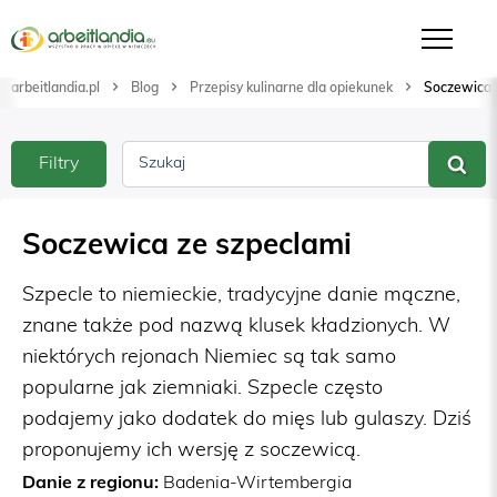
arbeitlandia.pl
Blog
Przepisy kulinarne dla opiekunek
Soczewica 
Filtry
Szukaj
Soczewica ze szpeclami
Szpecle to niemieckie, tradycyjne danie mączne,
znane także pod nazwą klusek kładzionych. W
niektórych rejonach Niemiec są tak samo
popularne jak ziemniaki. Szpecle często
podajemy jako dodatek do mięs lub gulaszy. Dziś
proponujemy ich wersję z soczewicą.
Danie z regionu:
Badenia-Wirtembergia