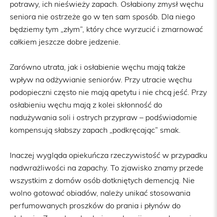
potrawy, ich nieświeży zapach. Osłabiony zmysł węchu
seniora nie ostrzeże go w ten sam sposób. Dla niego
będziemy tym „złym”, który chce wyrzucić i zmarnować
całkiem jeszcze dobre jedzenie.
Zarówno utrata, jak i osłabienie węchu mają także
wpływ na odżywianie seniorów. Przy utracie węchu
podopieczni często nie mają apetytu i nie chcą jeść. Przy
osłabieniu węchu mają z kolei skłonność do
nadużywania soli i ostrych przypraw – podświadomie
kompensują słabszy zapach „podkręcając” smak.
Inaczej wygląda opiekuńcza rzeczywistość w przypadku
nadwrażliwości na zapachy. To zjawisko znamy przede
wszystkim z domów osób dotkniętych demencją. Nie
wolno gotować obiadów, należy unikać stosowania
perfumowanych proszków do prania i płynów do